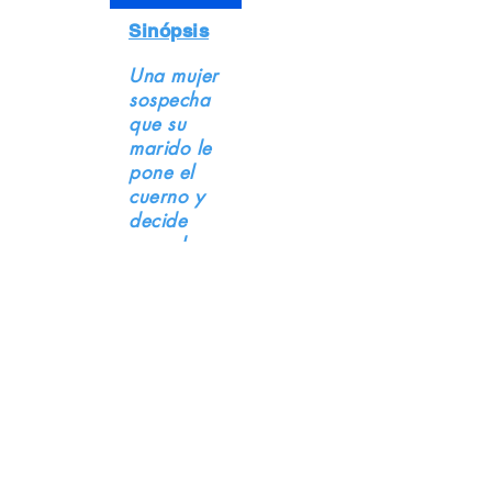
Sinópsis
Una mujer
sospecha
que su
marido le
pone el
cuerno y
decide
ponerle
una
trampa en
El Hotel
de la
Gatita
Caliente,
lo que
resulta en
un caos
total.