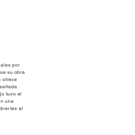
nales por
que su obra
o ofrece
iseñada
o tuvo el
en una
biertas al