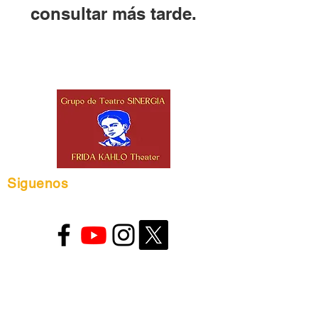
consultar más tarde.
Siguenos
Teatro Frida Kahlo
2332 W. 4th Street
Los Ángeles, CA
90057